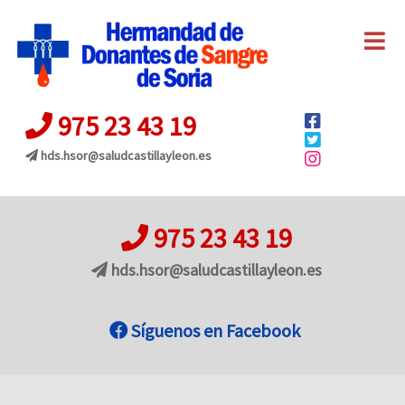
975 23 43 19
hds.hsor@
saludcastillayleon.es
975 23 43 19
hds.hsor@
saludcastillayleon.es
Síguenos en Facebook