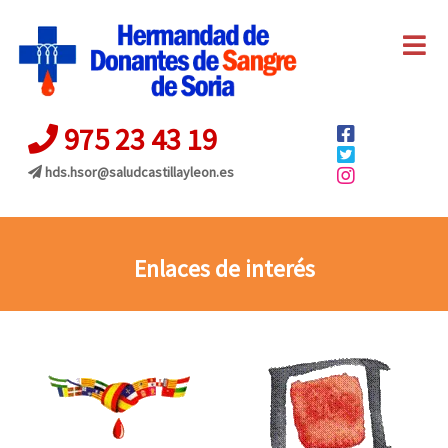
975 23 43 19
hds.hsor@
saludcastillayleon.es
Enlaces de interés