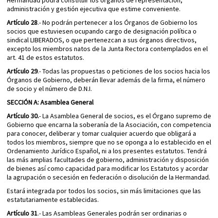
Hermandad podrá constituir los órganos de representación,
administración y gestión ejecutiva que estime conveniente.
Artículo 28
.- No podrán pertenecer a los Órganos de Gobierno los
socios que estuviesen ocupando cargo de designación política o
sindical LIBERADOS, o que pertenezcan a sus órganos directivos,
excepto los miembros natos de la Junta Rectora contemplados en el
art. 41 de estos estatutos.
Artículo 29
.- Todas las propuestas o peticiones de los socios hacia los
Órganos de Gobierno, deberán llevar además de la firma, el número
de socio y el número de D.N.I.
SECCIÓN A: Asamblea General
Artículo 30.
- La Asamblea General de socios, es el Órgano supremo de
Gobierno que encarna la soberanía de la Asociación, con competencia
para conocer, deliberar y tomar cualquier acuerdo que obligará a
todos los miembros, siempre que no se oponga a lo establecido en el
Ordenamiento Jurídico Español, ni a los presentes estatutos. Tendrá
las más amplias facultades de gobierno, administración y disposición
de bienes así como capacidad para modificar los Estatutos y acordar
la agrupación o secesión en federación o disolución de la Hermandad.
Estará integrada por todos los socios, sin más limitaciones que las
estatutariamente establecidas.
Artículo 31
.- Las Asambleas Generales podrán ser ordinarias o