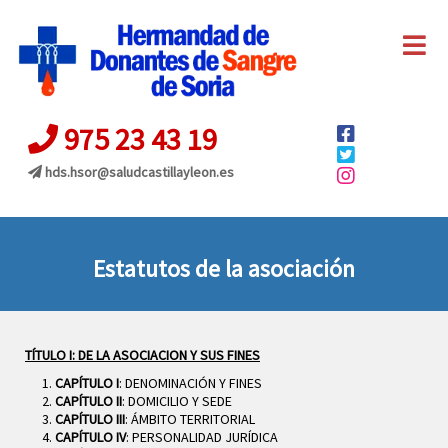
975 23 43 19
hds.hsor@
saludcastillayleon.es
Estatutos de la asociación
TÍTULO I: DE LA ASOCIACION Y SUS FINES
CAPÍTULO I
: DENOMINACIÓN Y FINES
CAPÍTULO II
: DOMICILIO Y SEDE
CAPÍTULO III
: ÁMBITO TERRITORIAL
CAPÍTULO IV
: PERSONALIDAD JURÍDICA