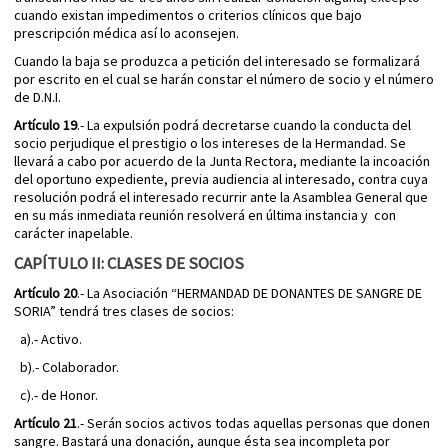
cuando existan impedimentos o criterios clínicos que bajo
prescripción médica así lo aconsejen.
Cuando la baja se produzca a petición del interesado se formalizará
por escrito en el cual se harán constar el número de socio y el número
de D.N.I.
Artículo 19
.- La expulsión podrá decretarse cuando la conducta del
socio perjudique el prestigio o los intereses de la Hermandad. Se
llevará a cabo por acuerdo de la Junta Rectora, mediante la incoación
del oportuno expediente, previa audiencia al interesado, contra cuya
resolución podrá el interesado recurrir ante la Asamblea General que
en su más inmediata reunión resolverá en última instancia y con
carácter inapelable.
CAPÍTULO II: CLASES DE SOCIOS
Artículo 20
.- La Asociación “HERMANDAD DE DONANTES DE SANGRE DE
SORIA” tendrá tres clases de socios:
a).- Activo.
b).- Colaborador.
c).- de Honor.
Artículo 21
.- Serán socios activos todas aquellas personas que donen
sangre. Bastará una donación, aunque ésta sea incompleta por