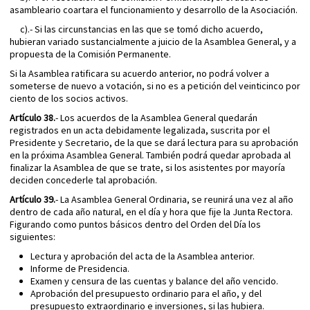
asambleario coartara el funcionamiento y desarrollo de la Asociación.
c).- Si las circunstancias en las que se tomó dicho acuerdo,
hubieran variado sustancialmente a juicio de la Asamblea General, y a
propuesta de la Comisión Permanente.
Si la Asamblea ratificara su acuerdo anterior, no podrá volver a
someterse de nuevo a votación, si no es a petición del veinticinco por
ciento de los socios activos.
Artículo 38.
- Los acuerdos de la Asamblea General quedarán
registrados en un acta debidamente legalizada, suscrita por el
Presidente y Secretario, de la que se dará lectura para su aprobación
en la próxima Asamblea General. También podrá quedar aprobada al
finalizar la Asamblea de que se trate, si los asistentes por mayoría
deciden concederle tal aprobación.
Artículo 39.
- La Asamblea General Ordinaria, se reunirá una vez al año
dentro de cada año natural, en el día y hora que fije la Junta Rectora.
Figurando como puntos básicos dentro del Orden del Día los
siguientes:
Lectura y aprobación del acta de la Asamblea anterior.
Informe de Presidencia.
Examen y censura de las cuentas y balance del año vencido.
Aprobación del presupuesto ordinario para el año, y del
presupuesto extraordinario e inversiones, si las hubiera.