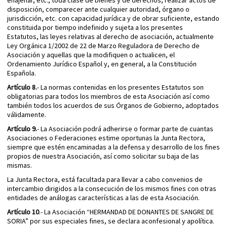
enajenar, etc., toda clase de bienes y de derechos, realizar actos de
disposición, comparecer ante cualquier autoridad, órgano o
jurisdicción, etc. con capacidad jurídica y de obrar suficiente, estando
constituida por tiempo indefinido y sujeta a los presentes
Estatutos, las leyes relativas al derecho de asociación, actualmente
Ley Orgánica 1/2002 de 22 de Marzo Reguladora de Derecho de
Asociación y aquellas que la modifiquen o actualicen, el
Ordenamiento Jurídico Español y, en general, a la Constitución
Española.
Artículo 8.
- La normas contenidas en los presentes Estatutos son
obligatorias para todos los miembros de esta Asociación así como
también todos los acuerdos de sus Órganos de Gobierno, adoptados
válidamente.
Artículo 9.
- La Asociación podrá adherirse o formar parte de cuantas
Asociaciones o Federaciones estime oportunas la Junta Rectora,
siempre que estén encaminadas a la defensa y desarrollo de los fines
propios de nuestra Asociación, así como solicitar su baja de las
mismas.
La Junta Rectora, está facultada para llevar a cabo convenios de
intercambio dirigidos a la consecución de los mismos fines con otras
entidades de análogas características a las de esta Asociación.
Artículo 10
.- La Asociación “HERMANDAD DE DONANTES DE SANGRE DE
SORIA” por sus especiales fines, se declara aconfesional y apolítica.