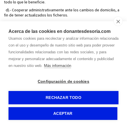
todo lo que le beneficie.
d).- Cooperar administrativamente ante los cambios de domicilio, a
fin de tener actualizados los ficheros.
e).- Todos los responsables locales se reunirán, al menos una vez al
año, convocados por la Hermandad dentro del primer trimestre del
Acerca de las cookies en donantesdesoria.com
año, con el fin de unificar criterios y analizar toda la problemática
surgida en el ejercicio anterior al respecto para adoptar en común las
Usamos cookies para recolectar y analizar información relacionada
medidas que consideren oportunas para mejor funcionamiento.
con el uso y desempeño de nuestro sitio web para poder proveer
f).- El delegado local recibirá una credencial firmada por el
funcionalidades relacionadas con las redes sociales, y para
Presidente de la Hermandad, acreditativa de su cargo.
mejorar y personalizar adecuadamente el contenido y publicidad
en nuestro sitio web.
Más información
TITULO IV: PATRIMONIOS Y RECURSOS
Configuración de cookies
ECONÓMICOS.
CAPITULO I: PATRIMONIO
RECHAZAR TODO
Artículo 56
.- Esta Asociación “HERMANDAD DE DONANTES DE SANGRE
DE SORIA”, carece de Patrimonio Fundacional, por lo que se servirá
para cumplir sus fines de las instalaciones y medios materiales que
ACEPTAR
ponga a su servicio las Instituciones Públicas.
El Patrimonio actual está integrado por los muebles y material