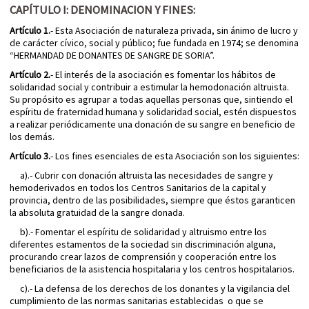
CAPÍTULO I: DENOMINACION Y FINES:
Artículo 1.
- Esta Asociación de naturaleza privada, sin ánimo de lucro y
de carácter cívico, social y público; fue fundada en 1974; se denomina
“HERMANDAD DE DONANTES DE SANGRE DE SORIA”.
Artículo 2.
- El interés de la asociación es fomentar los hábitos de
solidaridad social y contribuir a estimular la hemodonación altruista.
Su propósito es agrupar a todas aquellas personas que, sintiendo el
espíritu de fraternidad humana y solidaridad social, estén dispuestos
a realizar periódicamente una donación de su sangre en beneficio de
los demás.
Artículo 3.
- Los fines esenciales de esta Asociación son los siguientes:
a).- Cubrir con donación altruista las necesidades de sangre y
hemoderivados en todos los Centros Sanitarios de la capital y
provincia, dentro de las posibilidades, siempre que éstos garanticen
la absoluta gratuidad de la sangre donada.
b).- Fomentar el espíritu de solidaridad y altruismo entre los
diferentes estamentos de la sociedad sin discriminación alguna,
procurando crear lazos de comprensión y cooperación entre los
beneficiarios de la asistencia hospitalaria y los centros hospitalarios.
c).- La defensa de los derechos de los donantes y la vigilancia del
cumplimiento de las normas sanitarias establecidas o que se